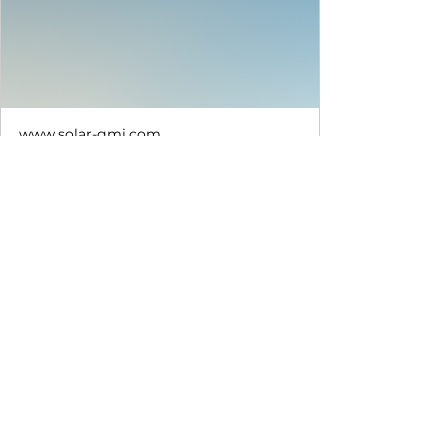
www.solar-gmi.com
Wartung & Reinigung für
Solaranlagen Berlin | Solar GMI
Sichern Sie Ihre Erträge langfristig. Wir
bieten professionelle Wartung,
Reinigung & Monitoring für Ihre PV-
Anlage & Wärmepumpe in Berlin &
Brandenburg. Hier mehr!
Fazit: Wärmepumpen 
funktionieren auch 
im kalten Winter 