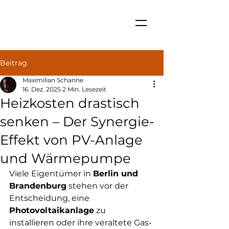
Beitrag
Maximilian Schanne
16. Dez. 2025
2 Min. Lesezeit
Heizkosten drastisch
senken – Der Synergie-
Effekt von PV-Anlage
und Wärmepumpe
Viele Eigentümer in 
Berlin und 
Brandenburg
 stehen vor der 
Entscheidung, eine 
Photovoltaikanlage
 zu 
installieren oder ihre veraltete Gas- 