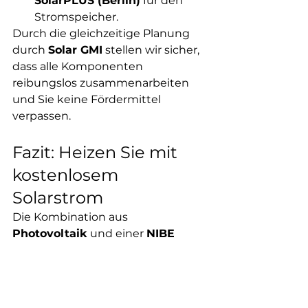
SolarPLUS (Berlin)
 für den 
Stromspeicher.
Durch die gleichzeitige Planung 
durch 
Solar GMI
 stellen wir sicher, 
dass alle Komponenten 
reibungslos zusammenarbeiten 
und Sie keine Fördermittel 
verpassen.
Fazit: Heizen Sie mit 
kostenlosem 
Solarstrom
Die Kombination aus 
Photovoltaik
 und einer 
NIBE 
Wärmepumpe
 ist die schlüssigste 
und wirtschaftlichste Lösung für 
Ihr modernes Zuhause. Sie senken 
Ihre Abhängigkeit von fossilen 