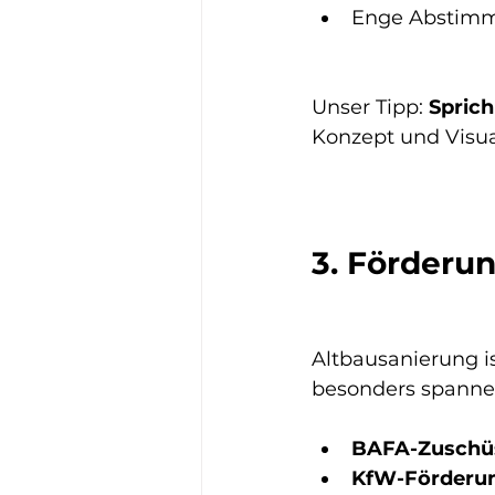
Enge Abstim
Unser Tipp: 
Sprich
Konzept und Visua
3. Förderu
Altbausanierung is
besonders spanne
BAFA-Zuschü
KfW-Förderu