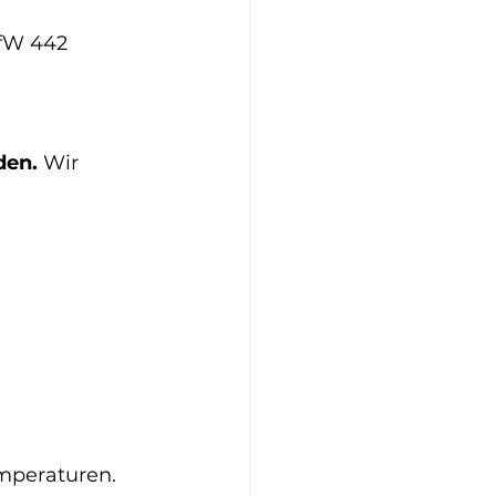
fW 442
den.
 Wir 
emperaturen.