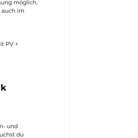
ung möglich.
t auch im 
t PV + 
k 
n- und 
uchst du 