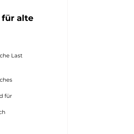
für alte 
che Last 
aches 
 für 
ch 