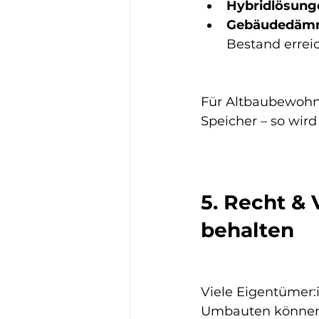
Hybridlösung
Gebäudedämmu
Bestand errei
Für Altbaubewohne
Speicher – so wird
5. Recht & 
behalten
Viele Eigentümer:
Umbauten können v