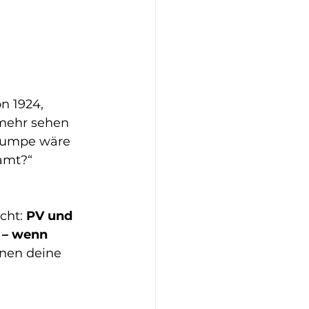
n 1924, 
 mehr sehen 
pumpe wäre 
amt?“ 
cht: 
PV und 
 – wenn 
enen deine 